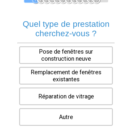
1
2
3
4
5
6
7
8
9
10
11
12
Quel type de prestation
cherchez-vous ?
Pose de fenêtres sur
construction neuve
Remplacement de fenêtres
existantes
Réparation de vitrage
Autre