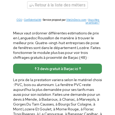
Retour à la liste des métiers
CGU
-
Confidentialité
- Service proposé par
ViteUnDevis.com
-
Vous êtes
un artisan ?
Mieux vaut ordonner différentes estimations de prix
en Languedoc Roussillon de manière à trouver le
meilleur prix. Quatre-vingt-huit entreprises de pose
de fenêtres sont dans le département Lozére. Faites
fonctionner le module plus bas pour voir trois
chiffrages gratuits à proximité de Barjac (48) :
↑ 3 devis gratuit à Barjac ici ↑
Le prix de la prestation variera selon le matériel choisi
: PVC, bois ou aluminium. La fenêtre PVC reste
aujourd'hui la plus demandée pour ses tarifs mais
aussi pour son isolation. Faites une demande pour un
devis à Mende, à Badaroux, à Chanac, à Marvejols, à
Gorges Du Tarn Causses, à Bourgs Sur Colagne, à
Mont Lozere Et Goulet, à Morne Rouge, à Florac
Trois Rivieres, à La Canourgue, à Banassac Canilhac, à