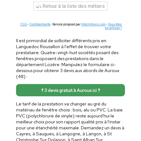
Retour à la liste des métiers
CGU
-
Confidentialité
- Service proposé par
ViteUnDevis.com
-
Vous êtes
un artisan ?
Il est primordial de solliciter différents prix en
Languedoc Roussillon à l'effet de trouver votre
prestataire. Quatre-vingt-huit sociétés posant des
fenêtres proposent des prestations dans le
département Lozére. Manipulez le formulaire ci-
dessous pour obtenir 3 devis aux abords de Auroux
(48) :
↑ 3 devis gratuit à Auroux ici ↑
Le tarif de la prestation va changer au gré du
matériau de fenêtre choisi : bois, alu ou PVC. La baie
PVC (polychlorure de vinyle) reste aujourd'hui le
meilleur choix pour son rapport qualité prix à l'instar
pour une étanchéité maximale. Demandez un devis à
Cayres, à Saugues, à Langogne, à Langon, à St
Christophe Sur Dolaison, à Saint Alban Sur