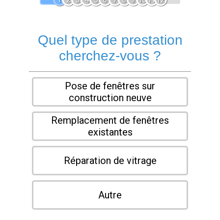
1
2
3
4
5
6
7
8
9
10
11
12
Quel type de prestation
cherchez-vous ?
Pose de fenêtres sur
construction neuve
Remplacement de fenêtres
existantes
Réparation de vitrage
Autre