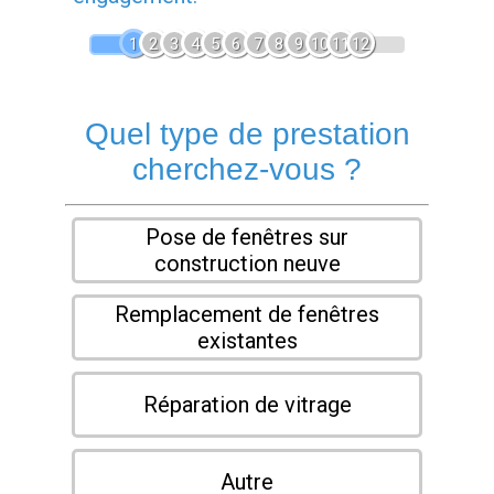
1
2
3
4
5
6
7
8
9
10
11
12
Quel type de prestation
cherchez-vous ?
Pose de fenêtres sur
construction neuve
Remplacement de fenêtres
existantes
Réparation de vitrage
Autre