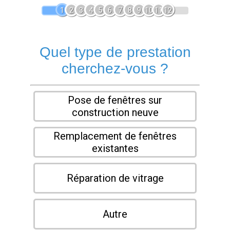
1
2
3
4
5
6
7
8
9
10
11
12
Quel type de prestation
cherchez-vous ?
Pose de fenêtres sur
construction neuve
Remplacement de fenêtres
existantes
Réparation de vitrage
Autre