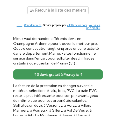
Retour à la liste des métiers
CGU
-
Confidentialité
- Service proposé par
ViteUnDevis.com
-
Vous êtes
un artisan ?
Mieux vaut demander différents devis en
Champagne Ardenne pour trouver le meilleur prix.
Quatre cent quatre-vingt-cinq pros ont une activité
dans le département Marne. Faites fonctionner le
service dans l'encart pour solliciter des chiffrages
gratuits à quelques km de Prunay (51) :
↑ 3 devis gratuit à Prunay ici ↑
La facture de la prestation va changer suivant le
matériau sélectionné : alu, bois, PVC. La baie PVC
reste la plus intéressante pour son prix avantageux
de même que pour ses propriétés isolantes.
Sollicitez un devis à Verzenay, à Verzy, à Villers
Marmery, à Puisieulx, à Sillery, à Val De Vesle, à
Ludes, à Rilly La Montagne, à Taissy, à Bouzy, à