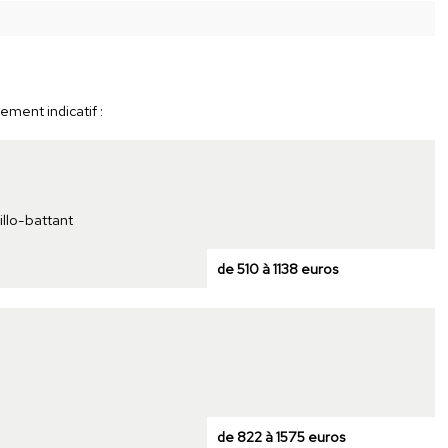
ement indicatif :
illo-battant
de 510 à 1138 euros
de 822 à 1575 euros