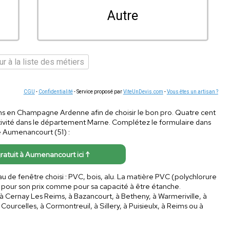
Autre
r à la liste des métiers
CGU
-
Confidentialité
- Service proposé par
ViteUnDevis.com
-
Vous êtes un artisan ?
ions en Champagne Ardenne afin de choisir le bon pro. Quatre cent
tivité dans le département Marne. Complétez le formulaire dans
e Aumenancourt (51) :
gratuit à Aumenancourt ici ↑
au de fenêtre choisi : PVC, bois, alu. La matière PVC (polychlorure
n pour son prix comme pour sa capacité à être étanche.
 Cernay Les Reims, à Bazancourt, à Betheny, à Warmeriville, à
 Courcelles, à Cormontreuil, à Sillery, à Puisieulx, à Reims ou à