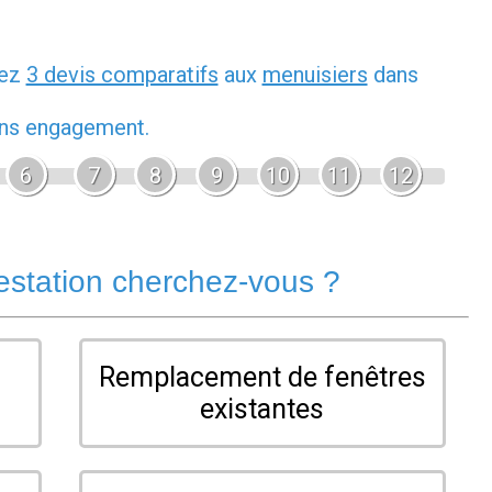
dez
3 devis comparatifs
aux
menuisiers
dans
sans engagement.
6
7
8
9
10
11
12
estation cherchez-vous ?
Remplacement de fenêtres
existantes