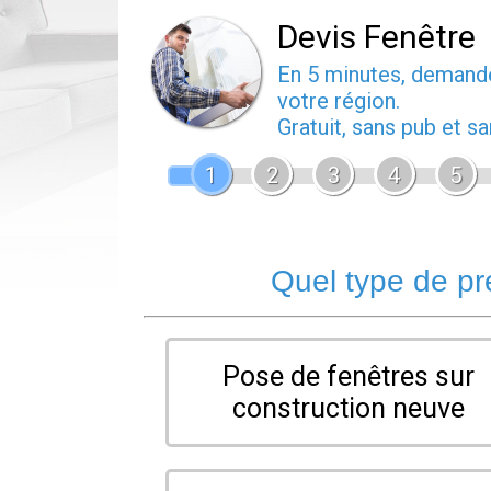
Devis Fenêtre
En 5 minutes, deman
votre région.
Gratuit, sans pub et 
1
2
3
4
5
Quel type de pr
Pose de fenêtres sur
construction neuve