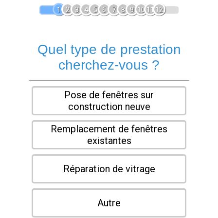
1
2
3
4
5
6
7
8
9
10
11
12
Quel type de prestation
cherchez-vous ?
Pose de fenêtres sur
construction neuve
Remplacement de fenêtres
existantes
Réparation de vitrage
Autre