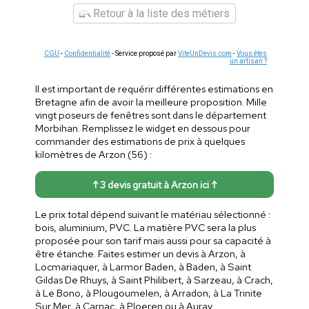
Retour à la liste des métiers
CGU
-
Confidentialité
- Service proposé par
ViteUnDevis.com
-
Vous êtes
un artisan ?
Il est important de requérir différentes estimations en
Bretagne afin de avoir la meilleure proposition. Mille
vingt poseurs de fenêtres sont dans le département
Morbihan. Remplissez le widget en dessous pour
commander des estimations de prix à quelques
kilomètres de Arzon (56) :
↑ 3 devis gratuit à Arzon ici ↑
Le prix total dépend suivant le matériau sélectionné :
bois, aluminium, PVC. La matière PVC sera la plus
proposée pour son tarif mais aussi pour sa capacité à
être étanche. Faites estimer un devis à Arzon, à
Locmariaquer, à Larmor Baden, à Baden, à Saint
Gildas De Rhuys, à Saint Philibert, à Sarzeau, à Crach,
à Le Bono, à Plougoumelen, à Arradon, à La Trinite
Sur Mer, à Carnac, à Ploeren ou à Auray.