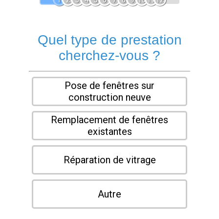
1
2
3
4
5
6
7
8
9
10
11
12
Quel type de prestation
cherchez-vous ?
Pose de fenêtres sur
construction neuve
Remplacement de fenêtres
existantes
Réparation de vitrage
Autre