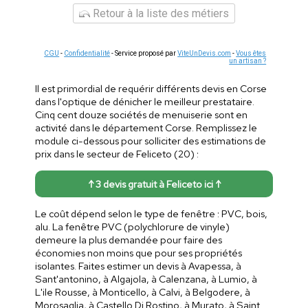
Retour à la liste des métiers
CGU
-
Confidentialité
- Service proposé par
ViteUnDevis.com
-
Vous êtes
un artisan ?
Il est primordial de requérir différents devis en Corse
dans l'optique de dénicher le meilleur prestataire.
Cinq cent douze sociétés de menuiserie sont en
activité dans le département Corse. Remplissez le
module ci-dessous pour solliciter des estimations de
prix dans le secteur de Feliceto (20) :
↑ 3 devis gratuit à Feliceto ici ↑
Le coût dépend selon le type de fenêtre : PVC, bois,
alu. La fenêtre PVC (polychlorure de vinyle)
demeure la plus demandée pour faire des
économies non moins que pour ses propriétés
isolantes. Faites estimer un devis à Avapessa, à
Sant'antonino, à Algajola, à Calenzana, à Lumio, à
L'ile Rousse, à Monticello, à Calvi, à Belgodere, à
Morosaglia, à Castello Di Rostino, à Murato, à Saint