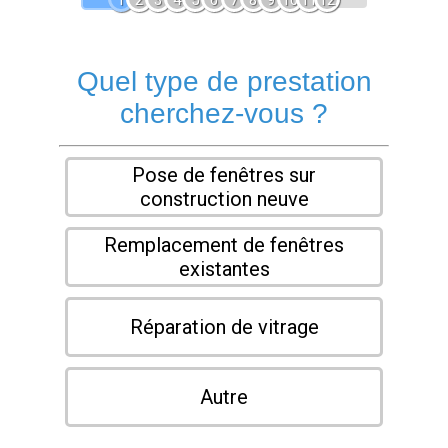
1
2
3
4
5
6
7
8
9
10
11
12
Quel type de prestation
cherchez-vous ?
Pose de fenêtres sur
construction neuve
Remplacement de fenêtres
existantes
Réparation de vitrage
Autre