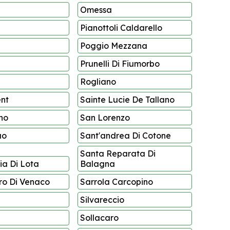
Omessa
Pianottoli Caldarello
Poggio Mezzana
Prunelli Di Fiumorbo
Rogliano
ent
Sainte Lucie De Tallano
no
San Lorenzo
ao
Sant'andrea Di Cotone
Santa Reparata Di
ia Di Lota
Balagna
ro Di Venaco
Sarrola Carcopino
Silvareccio
Sollacaro