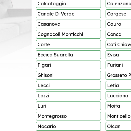
Calcatoggio
Calenzan
Canale Di Verde
Cargese
Casanova
Cauro
Cognocoli Monticchi
Conca
Corte
Coti Chiav
Eccica Suarella
Evisa
Figari
Furiani
Ghisoni
Grosseto 
Lecci
Letia
Lozzi
Lucciana
Luri
Moita
Montegrosso
Monticello
Nocario
Olcani