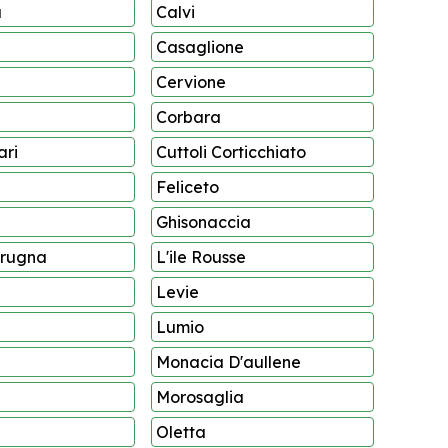
a
Calvi
Casaglione
Cervione
Corbara
ari
Cuttoli Corticchiato
Feliceto
Ghisonaccia
Prugna
L'ile Rousse
Levie
Lumio
Monacia D'aullene
Morosaglia
Oletta