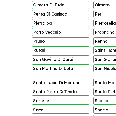
Olmeta Di Tuda
Olmeto
Penta Di Casinca
Peri
Pietralba
Pietrosella
Porto Vecchio
Propriano
Pruno
Renno
Rutali
Saint Flor
San Gavino Di Carbini
San Giulia
San Martino Di Lota
San Nicol
Santa Lucia Di Moriani
Santa Mar
Santo Pietro Di Tenda
Santo Piet
Sartene
Scolca
Sisco
Soccia