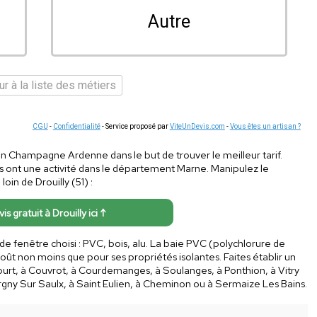
Autre
r à la liste des métiers
CGU
-
Confidentialité
- Service proposé par
ViteUnDevis.com
-
Vous êtes un artisan ?
 en Champagne Ardenne dans le but de trouver le meilleur tarif.
s ont une activité dans le département Marne. Manipulez le
in de Drouilly (51) :
is gratuit à Drouilly ici ↑
 de fenêtre choisi : PVC, bois, alu. La baie PVC (polychlorure de
ût non moins que pour ses propriétés isolantes. Faites établir un
nicourt, à Couvrot, à Courdemanges, à Soulanges, à Ponthion, à Vitry
à Pargny Sur Saulx, à Saint Eulien, à Cheminon ou à Sermaize Les Bains.