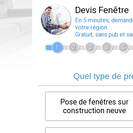
Devis Fenêtre
En 5 minutes, deman
votre région.
Gratuit, sans pub et 
1
2
3
4
5
Quel type de pr
Pose de fenêtres sur
construction neuve