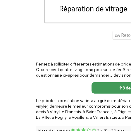
Réparation de vitrage
Retou
Pensez à solliciter différentes estimations de prix
Quatre cent quatre-vingt-cinq poseurs de fenêtre
questionnaire ci-après pour demander 3 devis non lo
↑ 3 dev
Le prix de la prestation variera au gré du matériau
vinyle) demeure le meilleur compromis pour son co
devis à Vitry Le Francois, à Saint Francois, à Frig
La Ville, à Pogny, à Vouillers, à Villiers En Lieu, 
Note de l'article :
3.4
/
5
-
30
avis