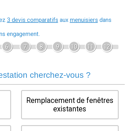
dez
3 devis comparatifs
aux
menuisiers
dans
sans engagement.
6
7
8
9
10
11
12
estation cherchez-vous ?
Remplacement de fenêtres
existantes