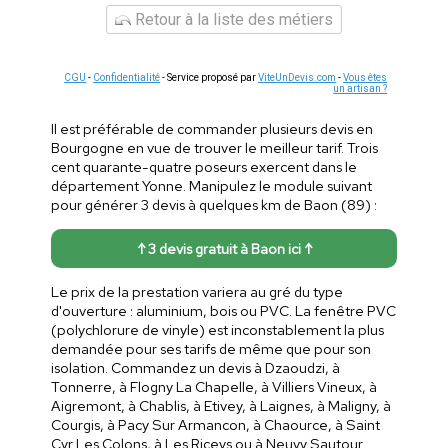
Retour à la liste des métiers
CGU
-
Confidentialité
- Service proposé par
ViteUnDevis.com
-
Vous êtes
un artisan ?
Il est préférable de commander plusieurs devis en
Bourgogne en vue de trouver le meilleur tarif. Trois
cent quarante-quatre poseurs exercent dans le
département Yonne. Manipulez le module suivant
pour générer 3 devis à quelques km de Baon (89) :
↑ 3 devis gratuit à Baon ici ↑
Le prix de la prestation variera au gré du type
d'ouverture : aluminium, bois ou PVC. La fenêtre PVC
(polychlorure de vinyle) est inconstablement la plus
demandée pour ses tarifs de même que pour son
isolation. Commandez un devis à Dzaoudzi, à
Tonnerre, à Flogny La Chapelle, à Villiers Vineux, à
Aigremont, à Chablis, à Etivey, à Laignes, à Maligny, à
Courgis, à Pacy Sur Armancon, à Chaource, à Saint
Cyr Les Colons, à Les Riceys ou à Neuvy Sautour.