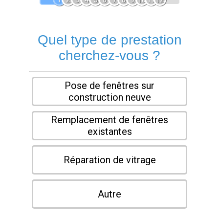
1
2
3
4
5
6
7
8
9
10
11
12
Quel type de prestation
cherchez-vous ?
Pose de fenêtres sur
construction neuve
Remplacement de fenêtres
existantes
Réparation de vitrage
Autre