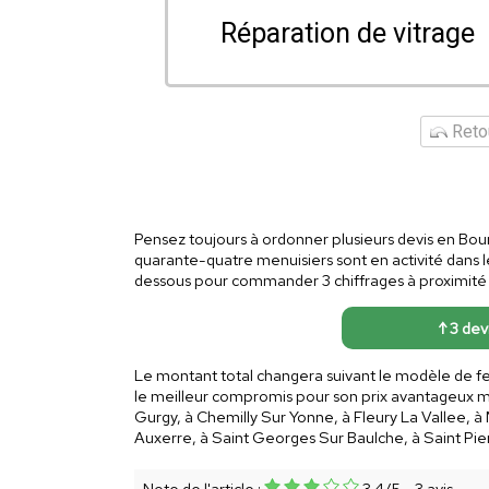
Réparation de vitrage
Retou
Pensez toujours à ordonner plusieurs devis en Bourg
quarante-quatre menuisiers sont en activité dans
dessous pour commander 3 chiffrages à proximité
↑ 3 dev
Le montant total changera suivant le modèle de fe
le meilleur compromis pour son prix avantageux mai
Gurgy, à Chemilly Sur Yonne, à Fleury La Vallee, à
Auxerre, à Saint Georges Sur Baulche, à Saint Pie
Note de l'article :
3.4
/
5
-
3
avis