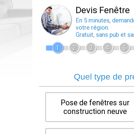
Devis Fenêtre
En 5 minutes, deman
votre région.
Gratuit, sans pub et 
1
2
3
4
5
Quel type de pr
Pose de fenêtres sur
construction neuve