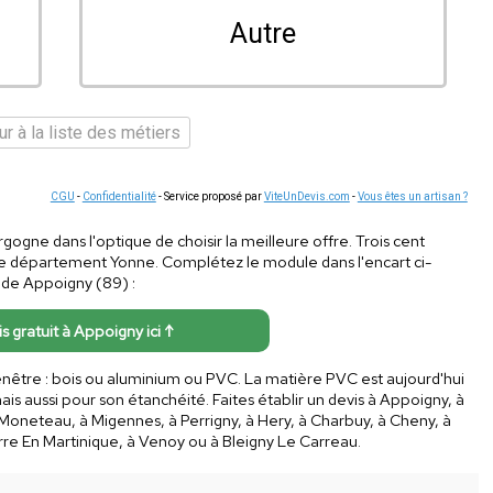
Autre
r à la liste des métiers
CGU
-
Confidentialité
- Service proposé par
ViteUnDevis.com
-
Vous êtes un artisan ?
ogne dans l'optique de choisir la meilleure offre. Trois cent
 le département Yonne. Complétez le module dans l'encart ci-
 de Appoigny (89) :
is gratuit à Appoigny ici ↑
nêtre : bois ou aluminium ou PVC. La matière PVC est aujourd'hui
s aussi pour son étanchéité. Faites établir un devis à Appoigny, à
 Moneteau, à Migennes, à Perrigny, à Hery, à Charbuy, à Cheny, à
rre En Martinique, à Venoy ou à Bleigny Le Carreau.