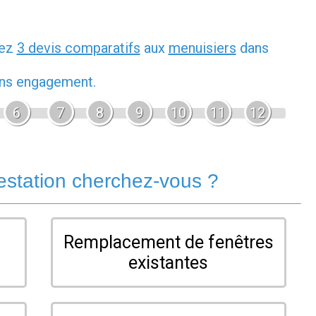
dez
3 devis comparatifs
aux
menuisiers
dans
sans engagement.
6
7
8
9
10
11
12
estation cherchez-vous ?
Remplacement de fenêtres
existantes