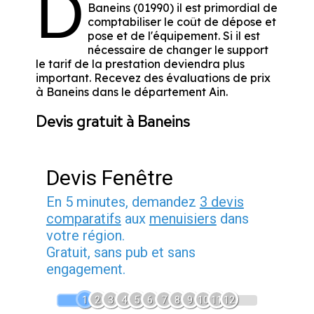
D
Baneins (01990) il est primordial de
comptabiliser le coût de dépose et
pose et de l'équipement. Si il est
nécessaire de changer le support
le tarif de la prestation deviendra plus
important. Recevez des évaluations de prix
à Baneins dans le département
Ain
.
Devis gratuit à Baneins
Devis Fenêtre
En 5 minutes, demandez
3 devis
comparatifs
aux
menuisiers
dans
votre région.
Gratuit, sans pub et sans
engagement.
1
2
3
4
5
6
7
8
9
10
11
12