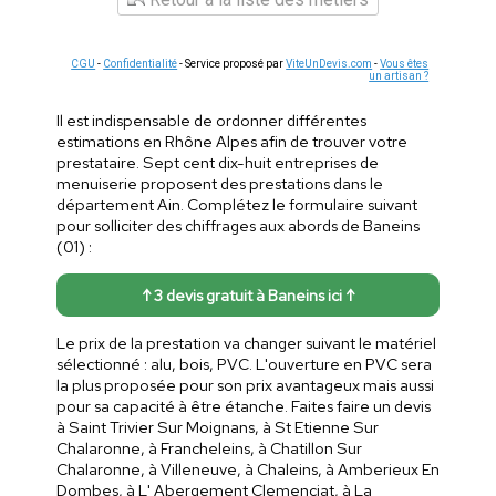
CGU
-
Confidentialité
- Service proposé par
ViteUnDevis.com
-
Vous êtes
un artisan ?
Il est indispensable de ordonner différentes
estimations en Rhône Alpes afin de trouver votre
prestataire. Sept cent dix-huit entreprises de
menuiserie proposent des prestations dans le
département Ain. Complétez le formulaire suivant
pour solliciter des chiffrages aux abords de Baneins
(01) :
↑ 3 devis gratuit à Baneins ici ↑
Le prix de la prestation va changer suivant le matériel
sélectionné : alu, bois, PVC. L'ouverture en PVC sera
la plus proposée pour son prix avantageux mais aussi
pour sa capacité à être étanche. Faites faire un devis
à Saint Trivier Sur Moignans, à St Etienne Sur
Chalaronne, à Francheleins, à Chatillon Sur
Chalaronne, à Villeneuve, à Chaleins, à Amberieux En
Dombes, à L' Abergement Clemenciat, à La