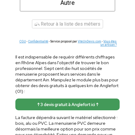
Autre
Retour à la liste des métiers
CGU
-
Confidentialité
- Service proposé par
ViteUnDevis.com
-
Vous êtes
un artisan ?
Il est indispensable de requérir différents chiffrages
en Rhône Alpes dans l'objectif de trouver le bon
professionnel. Sept cent dix-huit sociétés de
menuiserie proposent leurs services dans le
département Ain. Manipulez le module plus bas pour
obtenir des devis gratuits à quelques km de Anglefort
(01) :
↑ 3 devis gratuit à Anglefort ici ↑
La facture dépendra suivant le matériel sélectionné :
bois, alu ou PVC. La menuiserie PVC demeure
désormais la meilleure option pour son prix comme
pour son étanchéité. Faites une demande pour un