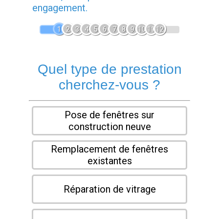
engagement.
1
2
3
4
5
6
7
8
9
10
11
12
Quel type de prestation
cherchez-vous ?
Pose de fenêtres sur
construction neuve
Remplacement de fenêtres
existantes
Réparation de vitrage