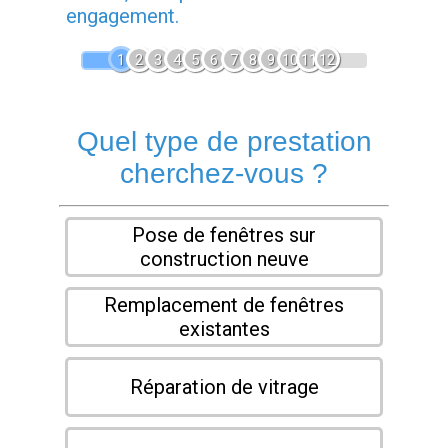
engagement.
1
2
3
4
5
6
7
8
9
10
11
12
Quel type de prestation
cherchez-vous ?
Pose de fenêtres sur
construction neuve
Remplacement de fenêtres
existantes
Réparation de vitrage