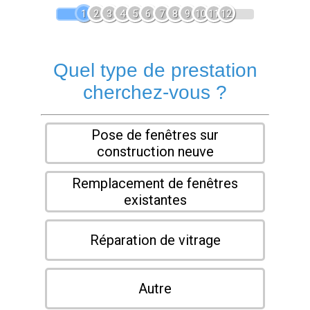
1
2
3
4
5
6
7
8
9
10
11
12
Quel type de prestation
cherchez-vous ?
Pose de fenêtres sur
construction neuve
Remplacement de fenêtres
existantes
Réparation de vitrage
Autre