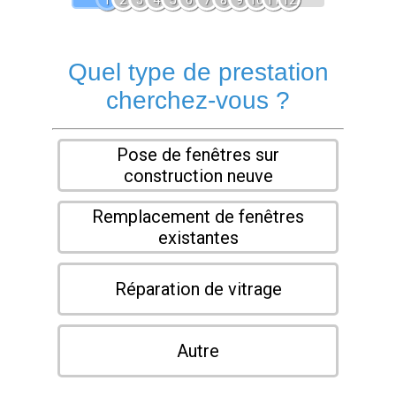
1
2
3
4
5
6
7
8
9
10
11
12
Quel type de prestation
cherchez-vous ?
Pose de fenêtres sur
construction neuve
Remplacement de fenêtres
existantes
Réparation de vitrage
Autre