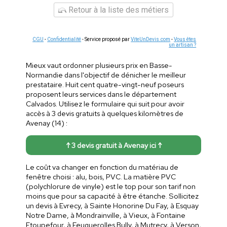
Retour à la liste des métiers
CGU
-
Confidentialité
- Service proposé par
ViteUnDevis.com
-
Vous êtes
un artisan ?
Mieux vaut ordonner plusieurs prix en Basse-
Normandie dans l'objectif de dénicher le meilleur
prestataire. Huit cent quatre-vingt-neuf poseurs
proposent leurs services dans le département
Calvados. Utilisez le formulaire qui suit pour avoir
accès à 3 devis gratuits à quelques kilomètres de
Avenay (14) :
↑ 3 devis gratuit à Avenay ici ↑
Le coût va changer en fonction du matériau de
fenêtre choisi : alu, bois, PVC. La matière PVC
(polychlorure de vinyle) est le top pour son tarif non
moins que pour sa capacité à être étanche. Sollicitez
un devis à Evrecy, à Sainte Honorine Du Fay, à Esquay
Notre Dame, à Mondrainville, à Vieux, à Fontaine
Etoupefour, à Feuguerolles Bully, à Mutrecy, à Verson,