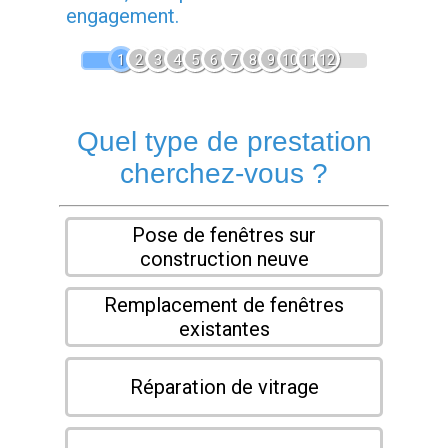
engagement.
1
2
3
4
5
6
7
8
9
10
11
12
Quel type de prestation
cherchez-vous ?
Pose de fenêtres sur
construction neuve
Remplacement de fenêtres
existantes
Réparation de vitrage