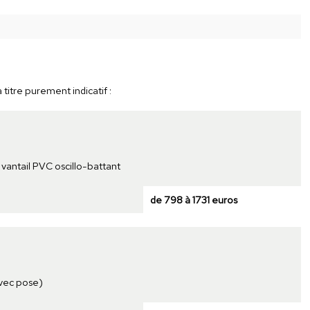
 titre purement indicatif :
 vantail PVC oscillo-battant
de 798 à 1731 euros
vec pose)