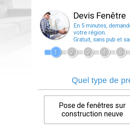
Devis Fenêtre
En 5 minutes, deman
votre région.
Gratuit, sans pub et 
1
2
3
4
5
Quel type de pr
Pose de fenêtres sur
construction neuve