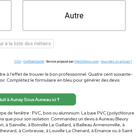
Autre
r à la liste des métiers
CGU
-
Confidentialité
- Service proposé par
ViteUnDevis.com
-
Vous êtes un artisan ?
re à l'effet de trouver le bon professionnel. Quatre cent soixante-
ir. Complétez le formulaire en bleu pour générer des devis
atuit à Aunay Sous Auneau ici ↑
type de fenêtre : PVC, bois ou aluminium. La baie PVC (polychlorure
ainsi que pour son isolation. Commandez un devis à Auneau Bleury
, à Sainville, à Boinville Le Gaillard, à Bailleau Armenonville, à
thevrard, à Corbreuse, à Louville La Chenard, à Emance ou à Saint