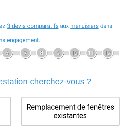
dez
3 devis comparatifs
aux
menuisiers
dans
sans engagement.
6
7
8
9
10
11
12
estation cherchez-vous ?
Remplacement de fenêtres
existantes