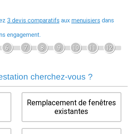
dez
3 devis comparatifs
aux
menuisiers
dans
sans engagement.
6
7
8
9
10
11
12
estation cherchez-vous ?
Remplacement de fenêtres
existantes