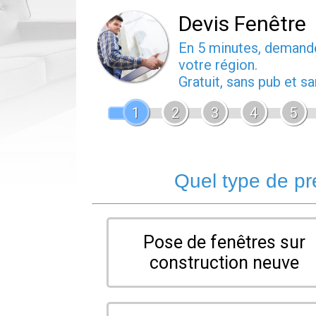
Devis Fenêtre
En 5 minutes, deman
votre région.
Gratuit, sans pub et 
1
2
3
4
5
Quel type de pr
Pose de fenêtres sur
construction neuve