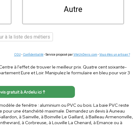
Autre
r à la liste des métiers
CGU
-
Confidentialité
- Service proposé par
ViteUnDevis.com
-
Vous êtes un artisan ?
 Centre à l'effet de trouver le meilleur prix. Quatre cent soixante-
artement Eure et Loir. Manipulez le formulaire en bleu pour voir 3
vis gratuit à Ardelu ici ↑
e modèle de fenêtre : aluminium ou PVC ou bois. La baie PVC reste
e pour une étanchéité maximale. Demandez un devis à Auneau
llardon, à Sainville, à Boinville Le Gaillard, à Bailleau Armenonville,
onthevrard, à Corbreuse, à Louville La Chenard, à Emance ou à