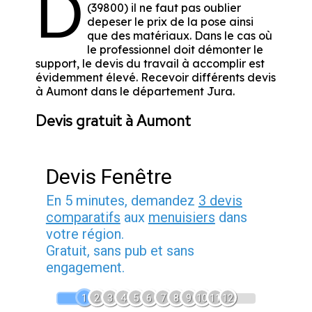
D
(39800) il ne faut pas oublier
depeser le prix de la pose ainsi
que des matériaux. Dans le cas où
le professionnel doit démonter le
support, le devis du travail à accomplir est
évidemment élevé. Recevoir différents devis
à Aumont dans le département
Jura
.
Devis gratuit à Aumont
Devis Fenêtre
En 5 minutes, demandez
3 devis
comparatifs
aux
menuisiers
dans
votre région.
Gratuit, sans pub et sans
engagement.
1
2
3
4
5
6
7
8
9
10
11
12