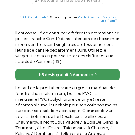
CGU
-
Confidentialité
- Service proposé par
ViteUnDevis.com
-
Vous êtes
un artisan ?
Il est conseillé de consulter différentes estimations de
prix en Franche Comté dans l'intention de choisir mon
menuisier. Trois cent vingt-trois professionnels ont
leur siège dans le département Jura. Utilisez le
widget ci-dessous pour solliciter des chiffrages aux
abords de Aumont (39) :
↑ 3 devis gratuit à Aumont ici ↑
Le tarif de la prestation varie au gré du matériau de
fenêtre choisi : aluminium, bois ou PVC. La
menuiserie PVC (polychlorure de vinyle) reste
désormais le meilleur choix pour son coût non moins
que pour son isolation acoustique. Commandez un
devis à Biefmorin, à Le Deschaux, à Sellieres, à
Chaumergy, à Mont Sous Vaudrey, à Bois De Gand, à
Tourmont, à Les Essards Taignevaux, à Chaussin, à
Poligny, à Domblans, à Bellevesvre, à Arbois, à