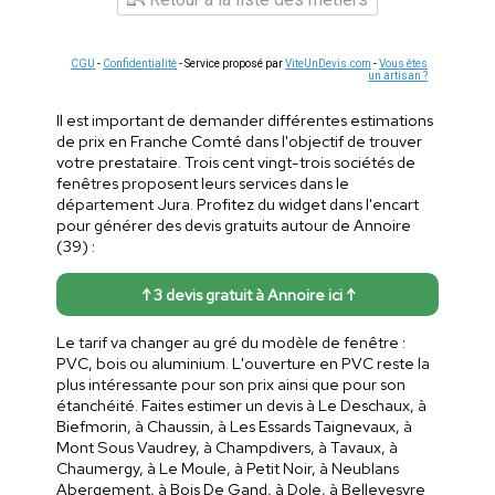
CGU
-
Confidentialité
- Service proposé par
ViteUnDevis.com
-
Vous êtes
un artisan ?
Il est important de demander différentes estimations
de prix en Franche Comté dans l'objectif de trouver
votre prestataire. Trois cent vingt-trois sociétés de
fenêtres proposent leurs services dans le
département Jura. Profitez du widget dans l'encart
pour générer des devis gratuits autour de Annoire
(39) :
↑ 3 devis gratuit à Annoire ici ↑
Le tarif va changer au gré du modèle de fenêtre :
PVC, bois ou aluminium. L'ouverture en PVC reste la
plus intéressante pour son prix ainsi que pour son
étanchéité. Faites estimer un devis à Le Deschaux, à
Biefmorin, à Chaussin, à Les Essards Taignevaux, à
Mont Sous Vaudrey, à Champdivers, à Tavaux, à
Chaumergy, à Le Moule, à Petit Noir, à Neublans
Abergement, à Bois De Gand, à Dole, à Bellevesvre