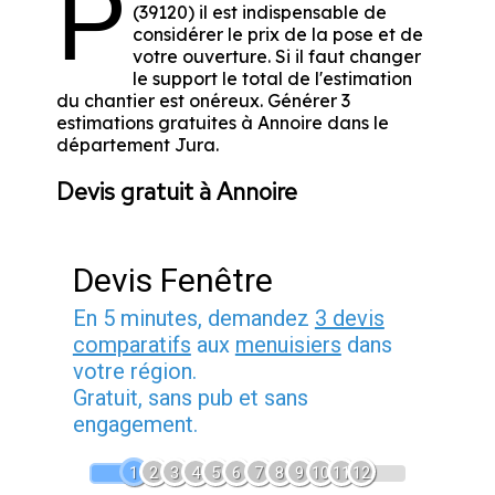
P
(39120) il est indispensable de
considérer le prix de la pose et de
votre ouverture. Si il faut changer
le support le total de l'estimation
du chantier est onéreux. Générer 3
estimations gratuites à Annoire dans le
département
Jura
.
Devis gratuit à Annoire
Devis Fenêtre
En 5 minutes, demandez
3 devis
comparatifs
aux
menuisiers
dans
votre région.
Gratuit, sans pub et sans
engagement.
1
2
3
4
5
6
7
8
9
10
11
12