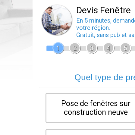
Devis Fenêtre
En 5 minutes, deman
votre région.
Gratuit, sans pub et 
1
2
3
4
5
Quel type de pr
Pose de fenêtres sur
construction neuve