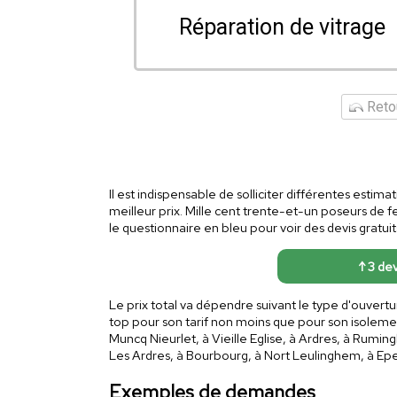
Réparation de vitrage
Retou
Il est indispensable de solliciter différentes estima
meilleur prix. Mille cent trente-et-un poseurs de f
le questionnaire en bleu pour voir des devis gratuit
↑ 3 dev
Le prix total va dépendre suivant le type d'ouvert
top pour son tarif non moins que pour son isolem
Muncq Nieurlet, à Vieille Eglise, à Ardres, à Rumi
Les Ardres, à Bourbourg, à Nort Leulinghem, à Epe
Exemples de demandes