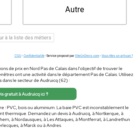
Autre
r à la liste des métiers
CGU
-
Confidentialité
- Service proposé par
ViteUnDevis.com
-
Vous êtes un artisan ?
tions de prix en Nord Pas de Calais dans l'objectif de trouver le
enêtres ont une activité dans le département Pas de Calais. Utilisez
s dans le secteur de Audruicq (62) :
is gratuit à Audruicq ici ↑
ure : PVC, bois ou aluminium. La baie PVC est inconstablement le
ent thermique. Demandez un devis à Audruicq, à Nortkerque, à
nghem, à Nordausques, à Les Attaques, à Montferrat, à Landrethun
rlecques, à Marck ou à Andres.