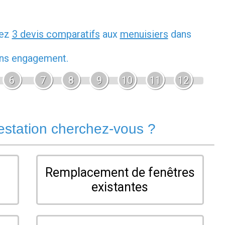
dez
3 devis comparatifs
aux
menuisiers
dans
sans engagement.
6
7
8
9
10
11
12
estation cherchez-vous ?
Remplacement de fenêtres
existantes