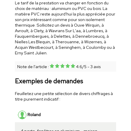
Le tarif de la prestation va changer en fonction du
choix de matériau : aluminium ou PVC ou bois. La
matière PVC reste aujourd'hui la plus appréciée pour
son prix intéressant comme pour son isolement
thermique. Sollicitez un devis à Ouve Wirquin, à
Avroult, à Clety, à Wavrans Sur L'aa, à Lumbres, à
Fauquembergues, à Delettes, à Dennebroeucq, à
Nielles Les Blequin, à Therouanne, à Wizernes, à
Acquin Westbecourt, à Seninghem, à Coulomby ou à
Erny Saint Julien.
Note de l'article :
4.6
/
5
-
3
avis
Exemples de demandes
Feuilletez une petite sélection de divers chiffrages à
titre purement indicatif :
Roland
4 porte-fenêtres en aluminium - maison