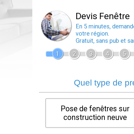
Devis Fenêtre
En 5 minutes, deman
votre région.
Gratuit, sans pub et 
1
2
3
4
5
Quel type de pr
Pose de fenêtres sur
construction neuve