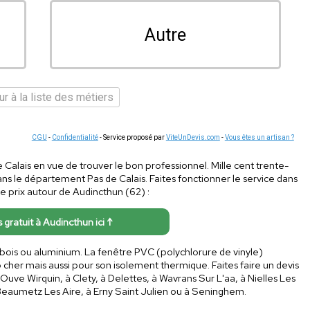
Autre
r à la liste des métiers
CGU
-
Confidentialité
- Service proposé par
ViteUnDevis.com
-
Vous êtes un artisan ?
e Calais en vue de trouver le bon professionnel. Mille cent trente-
s le département Pas de Calais. Faites fonctionner le service dans
de prix autour de Audincthun (62) :
s gratuit à Audincthun ici ↑
 bois ou aluminium. La fenêtre PVC (polychlorure de vinyle)
 cher mais aussi pour son isolement thermique. Faites faire un devis
ve Wirquin, à Clety, à Delettes, à Wavrans Sur L'aa, à Nielles Les
à Beaumetz Les Aire, à Erny Saint Julien ou à Seninghem.