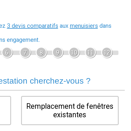
dez
3 devis comparatifs
aux
menuisiers
dans
sans engagement.
6
7
8
9
10
11
12
estation cherchez-vous ?
Remplacement de fenêtres
existantes