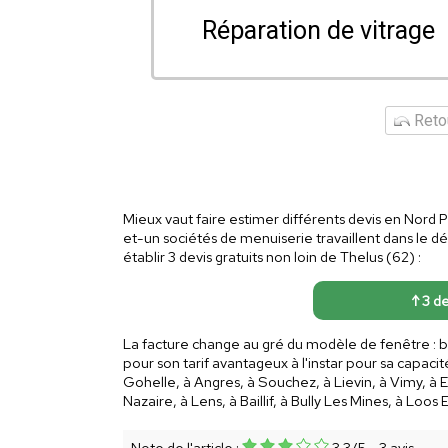
Réparation de vitrage
Retou
Mieux vaut faire estimer différents devis en Nord P
et-un sociétés de menuiserie travaillent dans le dé
établir 3 devis gratuits non loin de Thelus (62) :
↑ 3 de
La facture change au gré du modèle de fenêtre : bo
pour son tarif avantageux à l'instar pour sa capac
Gohelle, à Angres, à Souchez, à Lievin, à Vimy, à E
Nazaire, à Lens, à Baillif, à Bully Les Mines, à Loo
Note de l'article :
3.3
/
5
-
3
avis