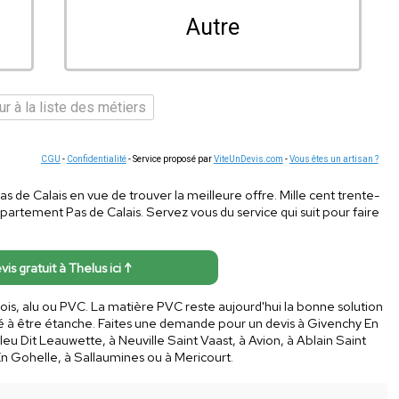
Autre
r à la liste des métiers
CGU
-
Confidentialité
- Service proposé par
ViteUnDevis.com
-
Vous êtes un artisan ?
as de Calais en vue de trouver la meilleure offre. Mille cent trente-
partement Pas de Calais. Servez vous du service qui suit pour faire
vis gratuit à Thelus ici ↑
is, alu ou PVC. La matière PVC reste aujourd'hui la bonne solution
ité à être étanche. Faites une demande pour un devis à Givenchy En
leu Dit Leauwette, à Neuville Saint Vaast, à Avion, à Ablain Saint
s En Gohelle, à Sallaumines ou à Mericourt.