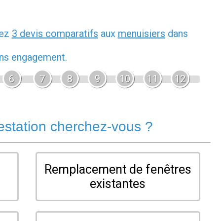
dez
3 devis comparatifs
aux
menuisiers
dans
sans engagement.
6
7
8
9
10
11
12
estation cherchez-vous ?
Remplacement de fenêtres
existantes