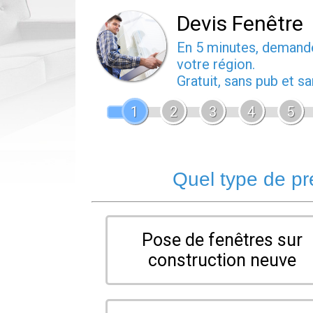
Devis Fenêtre
En 5 minutes, deman
votre région.
Gratuit, sans pub et 
1
2
3
4
5
Quel type de pr
Pose de fenêtres sur
construction neuve