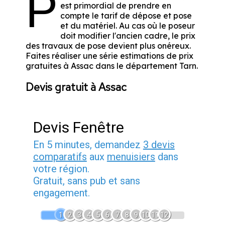
P
est primordial de prendre en
compte le tarif de dépose et pose
et du matériel. Au cas où le poseur
doit modifier l'ancien cadre, le prix
des travaux de pose devient plus onéreux.
Faites réaliser une série estimations de prix
gratuites à Assac dans le département
Tarn
.
Devis gratuit à Assac
Devis Fenêtre
En 5 minutes, demandez
3 devis
comparatifs
aux
menuisiers
dans
votre région.
Gratuit, sans pub et sans
engagement.
1
2
3
4
5
6
7
8
9
10
11
12