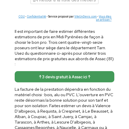
CGU
-
Confidentialité
- Service proposé par
ViteUnDevis.com
-
Vous êtes
un artisan ?
Il est important de faire estimer différentes
estimations de prix en Midi Pyrénées de façon à
choisir le bon pro. Trois cent quatre-vingt-seize
poseurs ont leur siège dans le département Tarn.
Usez du questionnaire ci-après pour obtenir trois
estimations de prix gratuites aux abords de Assac (81)
:
↑ 3 devis gratuit à Assac ici ↑
La facture de la prestation dépendra en fonction du
matériel choisi : bois, alu ou PVC. L'ouverture en PVC
reste désormais la bonne solution pour son tarif et
pour son isolation. Faites estimer un devis à Valence
D'albigeois, à Requista, à Crespinet, à Le Beausset, à
Alban, à Coupiac, à Saint Juery, à Camjac, à
Tarascon, à Arthes, à Lescure D'albigeois, à
Cassagnes Begonhes, à Naucelle, à Carmaux ou à