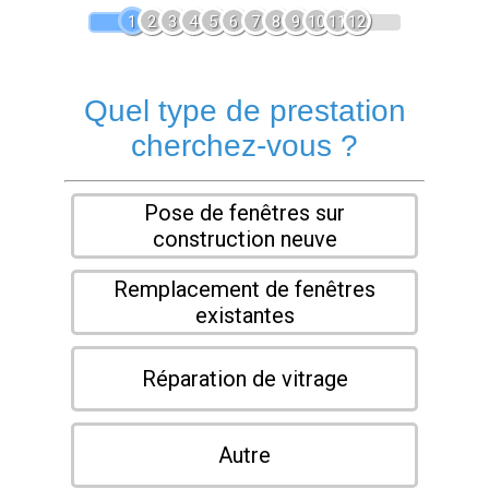
1
2
3
4
5
6
7
8
9
10
11
12
Quel type de prestation
cherchez-vous ?
Pose de fenêtres sur
construction neuve
Remplacement de fenêtres
existantes
Réparation de vitrage
Autre