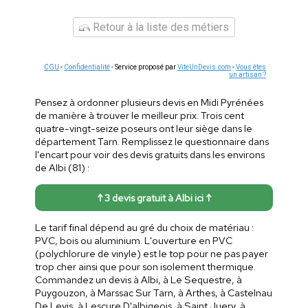
Retour à la liste des métiers
CGU
-
Confidentialité
- Service proposé par
ViteUnDevis.com
-
Vous êtes
un artisan ?
Pensez à ordonner plusieurs devis en Midi Pyrénées
de manière à trouver le meilleur prix. Trois cent
quatre-vingt-seize poseurs ont leur siège dans le
département Tarn. Remplissez le questionnaire dans
l'encart pour voir des devis gratuits dans les environs
de Albi (81) :
↑ 3 devis gratuit à Albi ici ↑
Le tarif final dépend au gré du choix de matériau :
PVC, bois ou aluminium. L'ouverture en PVC
(polychlorure de vinyle) est le top pour ne pas payer
trop cher ainsi que pour son isolement thermique.
Commandez un devis à Albi, à Le Sequestre, à
Puygouzon, à Marssac Sur Tarn, à Arthes, à Castelnau
De Levis, à Lescure D'albigeois, à Saint Juery, à