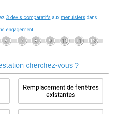
dez
3 devis comparatifs
aux
menuisiers
dans
sans engagement.
6
7
8
9
10
11
12
estation cherchez-vous ?
Remplacement de fenêtres
existantes