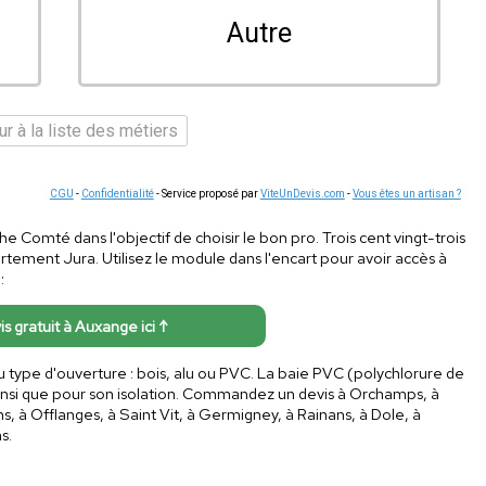
Autre
r à la liste des métiers
CGU
-
Confidentialité
- Service proposé par
ViteUnDevis.com
-
Vous êtes un artisan ?
e Comté dans l'objectif de choisir le bon pro. Trois cent vingt-trois
rtement Jura. Utilisez le module dans l'encart pour avoir accès à
:
is gratuit à Auxange ici ↑
u type d'ouverture : bois, alu ou PVC. La baie PVC (polychlorure de
 ainsi que pour son isolation. Commandez un devis à Orchamps, à
, à Offlanges, à Saint Vit, à Germigney, à Rainans, à Dole, à
s.