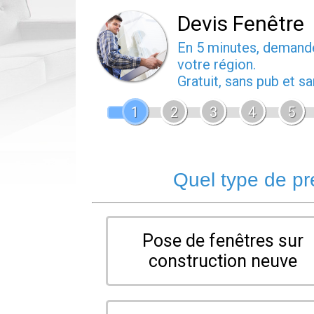
Devis Fenêtre
En 5 minutes, deman
votre région.
Gratuit, sans pub et 
1
2
3
4
5
Quel type de pr
Pose de fenêtres sur
construction neuve