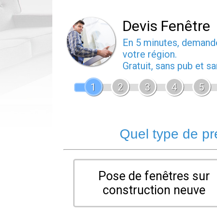
Devis Fenêtre
En 5 minutes, deman
votre région.
Gratuit, sans pub et 
1
2
3
4
5
Quel type de pr
Pose de fenêtres sur
construction neuve