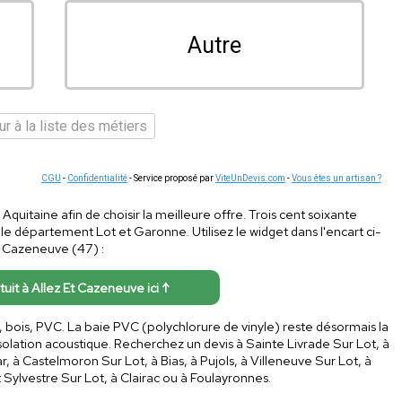
Autre
r à la liste des métiers
CGU
-
Confidentialité
- Service proposé par
ViteUnDevis.com
-
Vous êtes un artisan ?
n Aquitaine afin de choisir la meilleure offre. Trois cent soixante
le département Lot et Garonne. Utilisez le widget dans l'encart ci-
Et Cazeneuve (47) :
atuit à Allez Et Cazeneuve ici ↑
lu, bois, PVC. La baie PVC (polychlorure de vinyle) reste désormais la
olation acoustique. Recherchez un devis à Sainte Livrade Sur Lot, à
, à Castelmoron Sur Lot, à Bias, à Pujols, à Villeneuve Sur Lot, à
t Sylvestre Sur Lot, à Clairac ou à Foulayronnes.