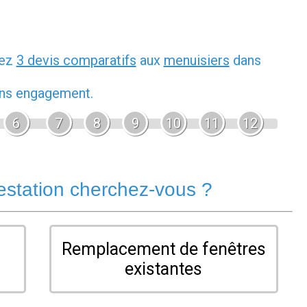
dez
3 devis comparatifs
aux
menuisiers
dans
sans engagement.
6
7
8
9
10
11
12
estation cherchez-vous ?
Remplacement de fenêtres
existantes