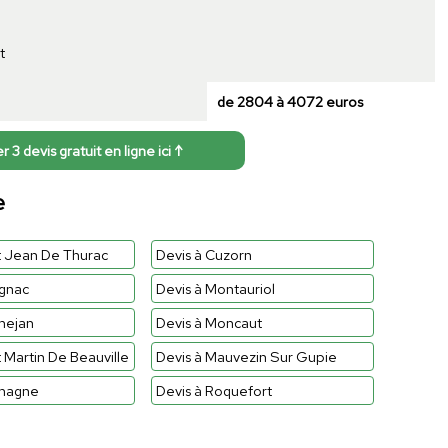
t
de 2804 à 4072 euros
3 devis gratuit en ligne ici ↑
e
t Jean De Thurac
Devis à Cuzorn
agnac
Devis à Montauriol
mejan
Devis à Moncaut
t Martin De Beauville
Devis à Mauvezin Sur Gupie
umagne
Devis à Roquefort