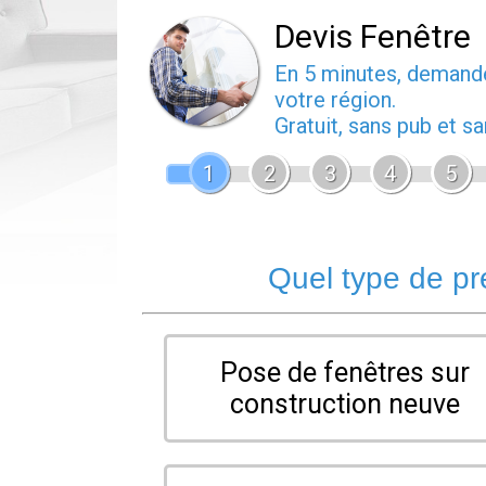
Devis Fenêtre
En 5 minutes, deman
votre région.
Gratuit, sans pub et 
1
2
3
4
5
Quel type de pr
Pose de fenêtres sur
construction neuve