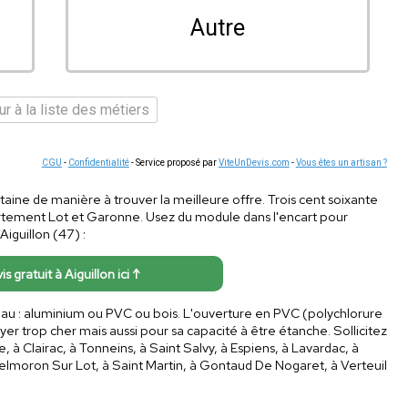
Autre
r à la liste des métiers
CGU
-
Confidentialité
- Service proposé par
ViteUnDevis.com
-
Vous êtes un artisan ?
itaine de manière à trouver la meilleure offre. Trois cent soixante
artement Lot et Garonne. Usez du module dans l'encart pour
Aiguillon (47) :
is gratuit à Aiguillon ici ↑
iau : aluminium ou PVC ou bois. L'ouverture en PVC (polychlorure
yer trop cher mais aussi pour sa capacité à être étanche. Sollicitez
, à Clairac, à Tonneins, à Saint Salvy, à Espiens, à Lavardac, à
lmoron Sur Lot, à Saint Martin, à Gontaud De Nogaret, à Verteuil