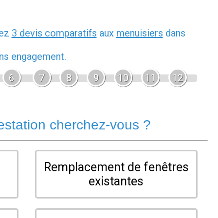
dez
3 devis comparatifs
aux
menuisiers
dans
sans engagement.
6
7
8
9
10
11
12
estation cherchez-vous ?
Remplacement de fenêtres
existantes