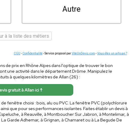
Autre
r à la liste des métiers
CGU
-
Confidentialité
- Service proposé par
ViteUnDevis.com
-
Vous êtes un artisan ?
ons de prix en Rhône Alpes dans l'optique de trouver le bon
s ont une activité dans le département Drôme. Manipulez le
tuits à quelques kilomètres de Allan (26) :
evis gratuit à Allan ici ↑
u de fenêtre choisi : bois, alu ou PVC. La fenêtre PVC (polychlorure
 ainsi que pour ses performances isolantes. Faites établir un devis à
Espeluche, à Reauville, à Montboucher Sur Jabron, à Montelimar, à
s, à La Garde Adhemar, à Grignan, à Chamaret ou à La Begude De