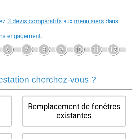
dez
3 devis comparatifs
aux
menuisiers
dans
sans engagement.
6
7
8
9
10
11
12
estation cherchez-vous ?
Remplacement de fenêtres
existantes