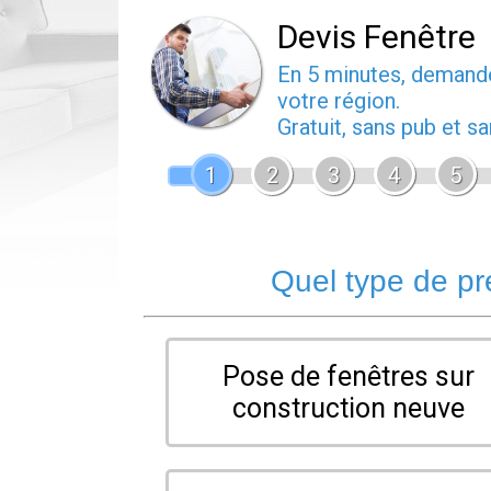
Devis Fenêtre
En 5 minutes, deman
votre région.
Gratuit, sans pub et 
1
2
3
4
5
Quel type de pr
Pose de fenêtres sur
construction neuve