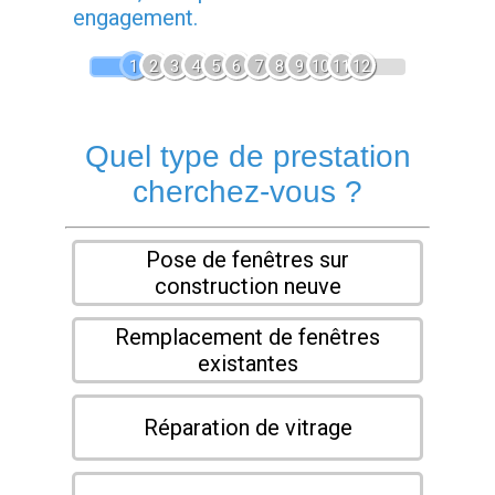
engagement.
1
2
3
4
5
6
7
8
9
10
11
12
Quel type de prestation
cherchez-vous ?
Pose de fenêtres sur
construction neuve
Remplacement de fenêtres
existantes
Réparation de vitrage