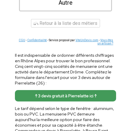
Autre
Retour à la liste des métiers
CGU
-
Confidentialité
- Service proposé par
ViteUnDevis.com
-
Vous êtes
un artisan ?
Il est indispensable de ordonner différents chiffrages
en Rhône Alpes pour trouver le bon professionnel.
Cinq cent vingt-cinq sociétés de menuiserie ont une
activité dans le département Drôme. Complétez le
formulaire dans l'encart pour voir 3 devis autour de
Pierrelatte (26) :
↑ 3 devis gratuit à Pierrelatte ici ↑
Le tarif dépend selon le type de fenêtre : aluminium,
bois ou PVC. La menuiserie PVC demeure
aujourd'hui la meilleure option pour faire des
économies et pour sa capacité à être étanche.
Commandez un devis à Pierrelatte, à Bourg Saint