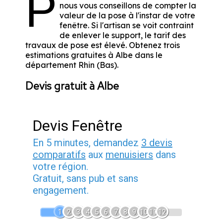
P
nous vous conseillons de compter la
valeur de la pose à l'instar de votre
fenêtre. Si l'artisan se voit contraint
de enlever le support, le tarif des
travaux de pose est élevé. Obtenez trois
estimations gratuites à Albe dans le
département
Rhin (Bas)
.
Devis gratuit à Albe
Devis Fenêtre
En 5 minutes, demandez
3 devis
comparatifs
aux
menuisiers
dans
votre région.
Gratuit, sans pub et sans
engagement.
1
2
3
4
5
6
7
8
9
10
11
12