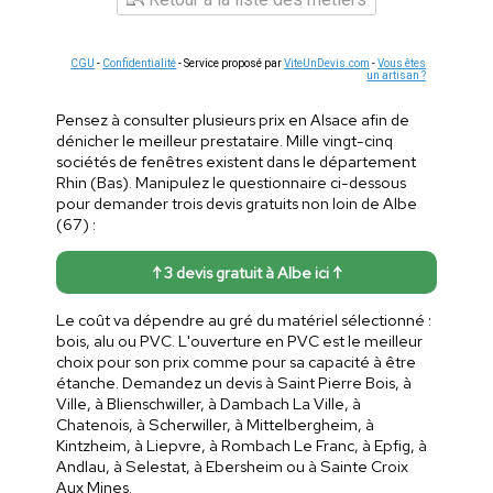
CGU
-
Confidentialité
- Service proposé par
ViteUnDevis.com
-
Vous êtes
un artisan ?
Pensez à consulter plusieurs prix en Alsace afin de
dénicher le meilleur prestataire. Mille vingt-cinq
sociétés de fenêtres existent dans le département
Rhin (Bas). Manipulez le questionnaire ci-dessous
pour demander trois devis gratuits non loin de Albe
(67) :
↑ 3 devis gratuit à Albe ici ↑
Le coût va dépendre au gré du matériel sélectionné :
bois, alu ou PVC. L'ouverture en PVC est le meilleur
choix pour son prix comme pour sa capacité à être
étanche. Demandez un devis à Saint Pierre Bois, à
Ville, à Blienschwiller, à Dambach La Ville, à
Chatenois, à Scherwiller, à Mittelbergheim, à
Kintzheim, à Liepvre, à Rombach Le Franc, à Epfig, à
Andlau, à Selestat, à Ebersheim ou à Sainte Croix
Aux Mines.