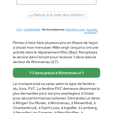
Retour à la liste des métiers
CGU
-
Confidentialité
- Service proposé par
ViteUnDevis.com
-
Vous êtes
un artisan ?
Pensez à faire faire plusieurs prix en Alsace de façon
à choisir mon menuisier. Mille vingt-cinq pros ont une
activité dans le département Rhin (Bas). Remplissez
le service dans l'encart pour recevoir 3 devis dans le
secteur de Wimmenau (67) :
↑ 3 devis gratuit à Wimmenau ici ↑
Le montant total va varier selon le type de fenêtre :
alu, bois, PVC. La fenêtre PVC demeure désormais la
plus demandée pour son prix avantageux à l'instar
pour ses performances isolantes. Demandez un devis
à Wingen Sur Moder, à Wimmenau, à Meisenthal, à
Goetzenbruck, à Saint Louis, à Ingwiller, à Lemberg,
à Neuwiller Les Saverne, à Menchhoffen, à