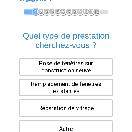
1
2
3
4
5
6
7
8
9
10
11
12
Quel type de prestation
cherchez-vous ?
Pose de fenêtres sur
construction neuve
Remplacement de fenêtres
existantes
Réparation de vitrage
Autre