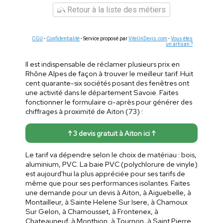
Retour à la liste des métiers
CGU
-
Confidentialité
- Service proposé par
ViteUnDevis.com
-
Vous êtes
un artisan ?
Il est indispensable de réclamer plusieurs prix en
Rhône Alpes de façon à trouver le meilleur tarif. Huit
cent quarante-six sociétés posant des fenêtres ont
une activité dans le département Savoie. Faites
fonctionner le formulaire ci-après pour générer des
chiffrages à proximité de Aiton (73) :
↑ 3 devis gratuit à Aiton ici ↑
Le tarif va dépendre selon le choix de matériau : bois,
aluminium, PVC. La baie PVC (polychlorure de vinyle)
est aujourd'hui la plus appréciée pour ses tarifs de
même que pour ses performances isolantes. Faites
une demande pour un devis à Aiton, à Aiguebelle, à
Montailleur, à Sainte Helene Sur Isere, à Chamoux
Sur Gelon, à Chamousset, à Frontenex, à
Chateauneuf, à Monthion, à Tournon, à Saint Pierre