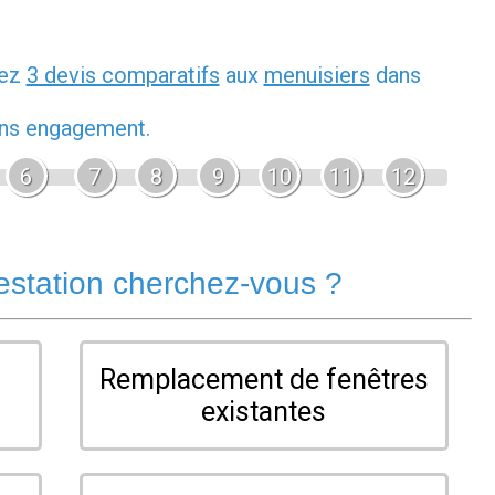
dez
3 devis comparatifs
aux
menuisiers
dans
sans engagement.
6
7
8
9
10
11
12
estation cherchez-vous ?
Remplacement de fenêtres
existantes