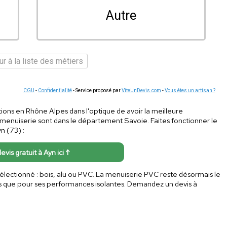
Autre
r à la liste des métiers
CGU
-
Confidentialité
- Service proposé par
ViteUnDevis.com
-
Vous êtes un artisan ?
ions en Rhône Alpes dans l'optique de avoir la meilleure
 menuiserie sont dans le département Savoie. Faites fonctionner le
n (73) :
devis gratuit à Ayn ici ↑
 sélectionné : bois, alu ou PVC. La menuiserie PVC reste désormais le
ns que pour ses performances isolantes. Demandez un devis à