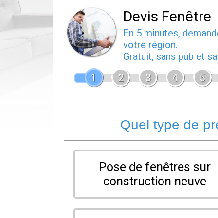
Devis Fenêtre
En 5 minutes, deman
votre région.
Gratuit, sans pub et 
1
2
3
4
5
Quel type de pr
Pose de fenêtres sur
construction neuve