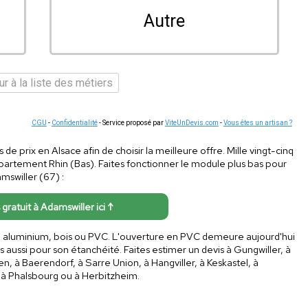
Autre
r à la liste des métiers
CGU
-
Confidentialité
- Service proposé par
ViteUnDevis.com
-
Vous êtes un artisan ?
de prix en Alsace afin de choisir la meilleure offre. Mille vingt-cinq
épartement Rhin (Bas). Faites fonctionner le module plus bas pour
amswiller (67) :
 gratuit à Adamswiller ici ↑
 : aluminium, bois ou PVC. L'ouverture en PVC demeure aujourd'hui
s aussi pour son étanchéité. Faites estimer un devis à Gungwiller, à
, à Baerendorf, à Sarre Union, à Hangviller, à Keskastel, à
, à Phalsbourg ou à Herbitzheim.