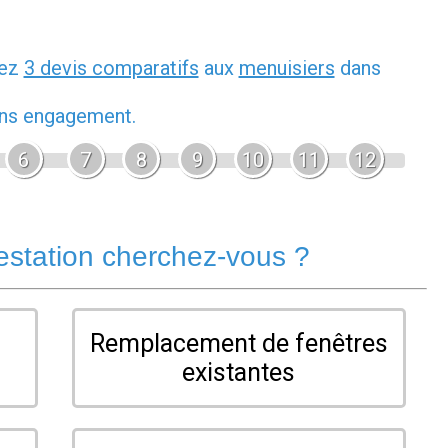
dez
3 devis comparatifs
aux
menuisiers
dans
sans engagement.
6
7
8
9
10
11
12
estation cherchez-vous ?
Remplacement de fenêtres
existantes