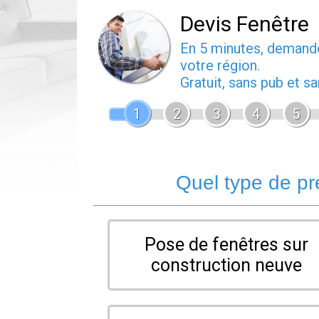
Devis Fenêtre
En 5 minutes, deman
votre région.
Gratuit, sans pub et 
1
2
3
4
5
Quel type de pr
Pose de fenêtres sur
construction neuve