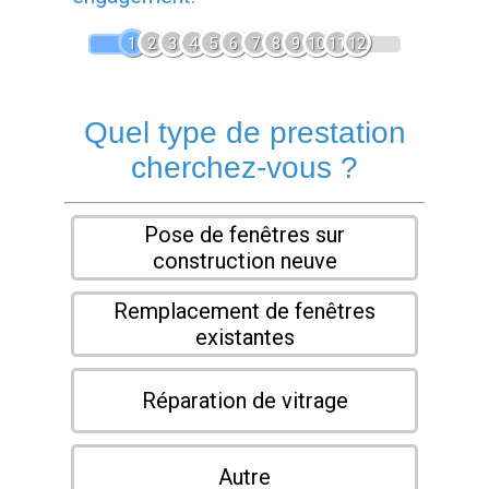
1
2
3
4
5
6
7
8
9
10
11
12
Quel type de prestation
cherchez-vous ?
Pose de fenêtres sur
construction neuve
Remplacement de fenêtres
existantes
Réparation de vitrage
Autre