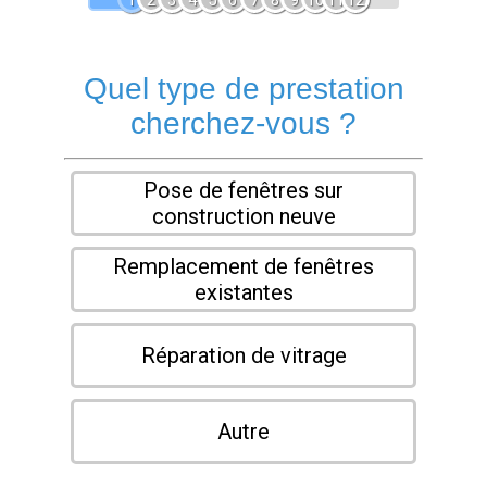
1
2
3
4
5
6
7
8
9
10
11
12
Quel type de prestation
cherchez-vous ?
Pose de fenêtres sur
construction neuve
Remplacement de fenêtres
existantes
Réparation de vitrage
Autre