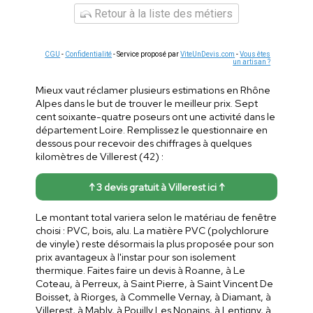
Retour à la liste des métiers
CGU
-
Confidentialité
- Service proposé par
ViteUnDevis.com
-
Vous êtes
un artisan ?
Mieux vaut réclamer plusieurs estimations en Rhône
Alpes dans le but de trouver le meilleur prix. Sept
cent soixante-quatre poseurs ont une activité dans le
département Loire. Remplissez le questionnaire en
dessous pour recevoir des chiffrages à quelques
kilomètres de Villerest (42) :
↑ 3 devis gratuit à Villerest ici ↑
Le montant total variera selon le matériau de fenêtre
choisi : PVC, bois, alu. La matière PVC (polychlorure
de vinyle) reste désormais la plus proposée pour son
prix avantageux à l'instar pour son isolement
thermique. Faites faire un devis à Roanne, à Le
Coteau, à Perreux, à Saint Pierre, à Saint Vincent De
Boisset, à Riorges, à Commelle Vernay, à Diamant, à
Villerest, à Mably, à Pouilly Les Nonains, à Lentigny, à