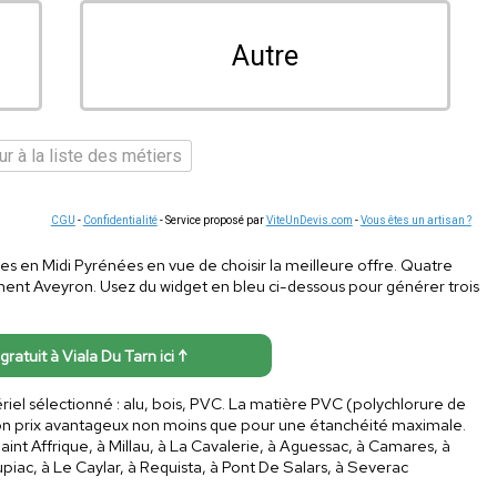
Autre
r à la liste des métiers
CGU
-
Confidentialité
- Service proposé par
ViteUnDevis.com
-
Vous êtes un artisan ?
rages en Midi Pyrénées en vue de choisir la meilleure offre. Quatre
ent Aveyron. Usez du widget en bleu ci-dessous pour générer trois
gratuit à Viala Du Tarn ici ↑
riel sélectionné : alu, bois, PVC. La matière PVC (polychlorure de
 son prix avantageux non moins que pour une étanchéité maximale.
nt Affrique, à Millau, à La Cavalerie, à Aguessac, à Camares, à
iac, à Le Caylar, à Requista, à Pont De Salars, à Severac