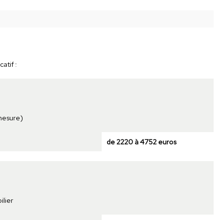
atif :
 mesure)
de 2220 à 4752 euros
ilier