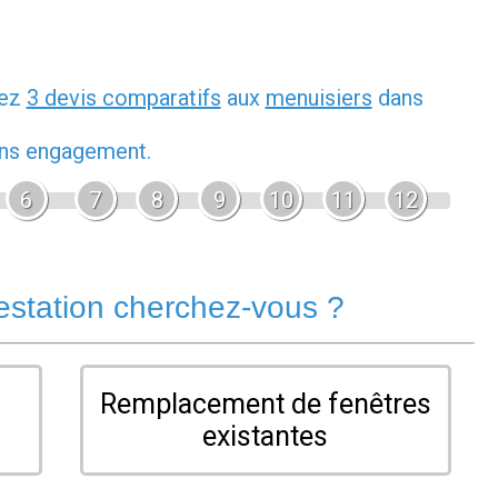
dez
3 devis comparatifs
aux
menuisiers
dans
sans engagement.
6
7
8
9
10
11
12
estation cherchez-vous ?
Remplacement de fenêtres
existantes