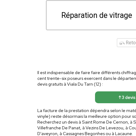
Réparation de vitrage
Retou
Il est indispensable de faire faire différents chiff
cent trente-six poseurs exercent dans le départem
devis gratuits à Viala Du Tarn (12) :
↑ 3 devis 
La facture de la prestation dépendra selon le maté
vinyle) reste désormais la meilleure option pour
Recherchez un devis à Saint Rome De Cernon, à Sai
Villefranche De Panat, à Vezins De Levezou, à Coup
D'aveyron, à Cassagnes Begonhes ou à Lacaune.