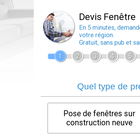
Devis Fenêtre
En 5 minutes, deman
votre région.
Gratuit, sans pub et 
1
2
3
4
5
Quel type de pr
Pose de fenêtres sur
construction neuve