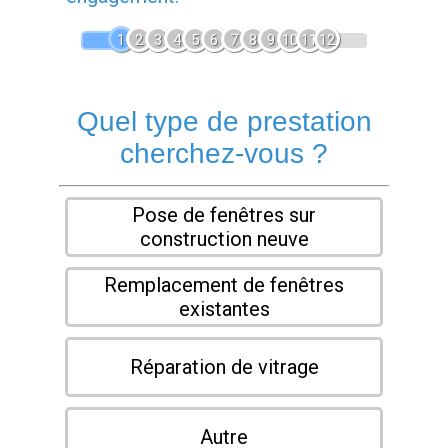
1
2
3
4
5
6
7
8
9
10
11
12
Quel type de prestation
cherchez-vous ?
Pose de fenêtres sur
construction neuve
Remplacement de fenêtres
existantes
Réparation de vitrage
Autre