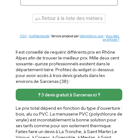
Retour à la liste des métiers
CGU
-
Confidentialité
- Service proposé par
ViteUnDevis.com
-
Vous êtes
un artisan ?
Il est conseillé de requérir différents prix en Rhône
Alpes afin de trouver le meilleur prix. Mille deux cent
soixante-quinze professionnels existent dans le
département Isére. Profitez du widget ci-dessous
pour avoir accès à trois devis gratuits dans les
environs de Sarcenas (38) :
↑ 3 devis gratuit à Sarcenas ici ↑
Le prix total dépend en fonction du type d'ouverture :
bois, alu ou PVC. La menuiserie PVC (polychlorure de
vinyle) est inconstablement la bonne solution pour
ses tarifs comme pour son isolement thermique.
Faites faire un devis à La Tronche, à Saint Martin Le
Vinoux, à Corenc, à Grenoble, à Meylan, à Saint