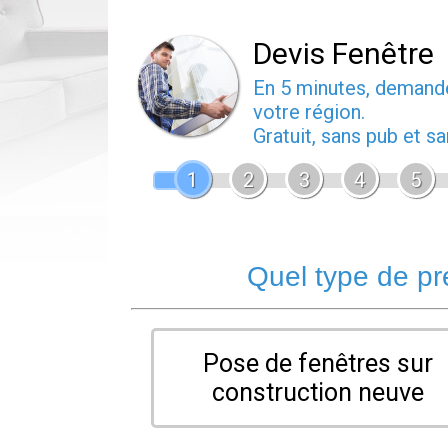
Devis Fenêtre
En 5 minutes, deman
votre région.
Gratuit, sans pub et 
1
2
3
4
5
Quel type de pr
Pose de fenêtres sur
construction neuve