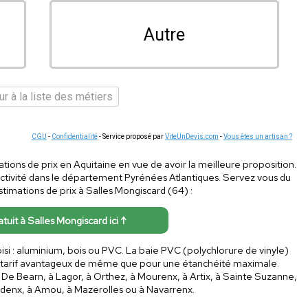
Autre
r à la liste des métiers
CGU
-
Confidentialité
- Service proposé par
ViteUnDevis.com
-
Vous êtes un artisan ?
tions de prix en Aquitaine en vue de avoir la meilleure proposition.
ctivité dans le département Pyrénées Atlantiques. Servez vous du
stimations de prix à Salles Mongiscard (64) :
atuit à Salles Mongiscard ici ↑
si : aluminium, bois ou PVC. La baie PVC (polychlorure de vinyle)
n tarif avantageux de même que pour une étanchéité maximale.
z De Bearn, à Lagor, à Orthez, à Mourenx, à Artix, à Sainte Suzanne,
udenx, à Amou, à Mazerolles ou à Navarrenx.