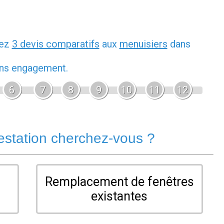
dez
3 devis comparatifs
aux
menuisiers
dans
sans engagement.
6
7
8
9
10
11
12
estation cherchez-vous ?
Remplacement de fenêtres
existantes