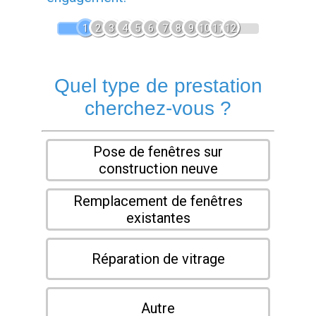
1
2
3
4
5
6
7
8
9
10
11
12
Quel type de prestation
cherchez-vous ?
Pose de fenêtres sur
construction neuve
Remplacement de fenêtres
existantes
Réparation de vitrage
Autre