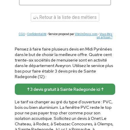
Retour à la liste des métiers
CGU
-
Confidentialité
- Service proposé par
ViteUnDevis.com
-
Vous êtes
un artisan ?
Pensez à faire faire plusieurs devis en Midi Pyrénées
dans le but de choisir la meilleure offre. Quatre cent
trente-six sociétés de menuiserie sont en activité
dans le département Aveyron. Utilisez le service plus
bas pour faire établir 3 devis près de Sainte
Radegonde (12) :
↑ 3 devis gratuit à Sainte Radegonde ici ↑
Le tarif va changer au gré du type d'ouverture : PVC,
bois ou bien aluminium. La fenêtre PVC reste le top
pour ne pas payer trop cher comme pour son
isolation acoustique. Sollicitez un devis à Onet Le
Chateau, à Rodez, à Sebazac Concoures, à Olemps,
à Sainte Radegonde, à Luc La Primaube, à