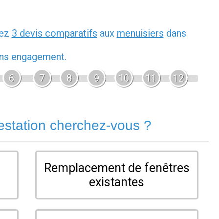
dez
3 devis comparatifs
aux
menuisiers
dans
sans engagement.
6
7
8
9
10
11
12
estation cherchez-vous ?
Remplacement de fenêtres
existantes