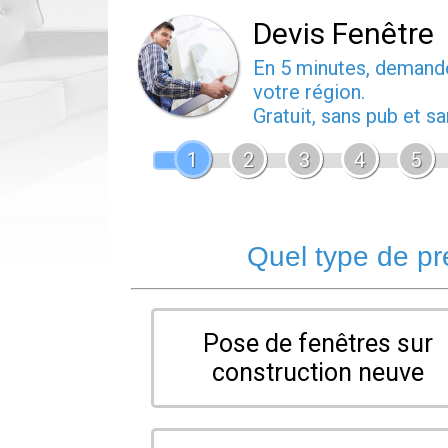
Devis Fenêtre
En 5 minutes, deman
votre région.
Gratuit, sans pub et 
1
2
3
4
5
Quel type de pr
Pose de fenêtres sur
construction neuve