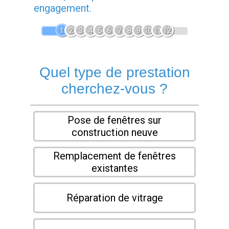
engagement.
1
2
3
4
5
6
7
8
9
10
11
12
Quel type de prestation
cherchez-vous ?
Pose de fenêtres sur
construction neuve
Remplacement de fenêtres
existantes
Réparation de vitrage