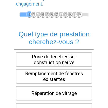
engagement.
1
2
3
4
5
6
7
8
9
10
11
12
Quel type de prestation
cherchez-vous ?
Pose de fenêtres sur
construction neuve
Remplacement de fenêtres
existantes
Réparation de vitrage