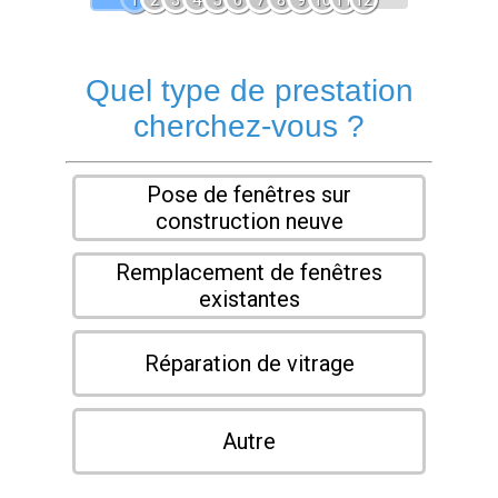
1
2
3
4
5
6
7
8
9
10
11
12
Quel type de prestation
cherchez-vous ?
Pose de fenêtres sur
construction neuve
Remplacement de fenêtres
existantes
Réparation de vitrage
Autre