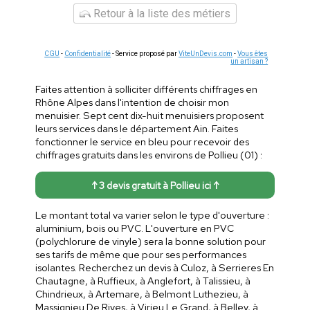
Retour à la liste des métiers
CGU
-
Confidentialité
- Service proposé par
ViteUnDevis.com
-
Vous êtes
un artisan ?
Faites attention à solliciter différents chiffrages en
Rhône Alpes dans l'intention de choisir mon
menuisier. Sept cent dix-huit menuisiers proposent
leurs services dans le département Ain. Faites
fonctionner le service en bleu pour recevoir des
chiffrages gratuits dans les environs de Pollieu (01) :
↑ 3 devis gratuit à Pollieu ici ↑
Le montant total va varier selon le type d'ouverture :
aluminium, bois ou PVC. L'ouverture en PVC
(polychlorure de vinyle) sera la bonne solution pour
ses tarifs de même que pour ses performances
isolantes. Recherchez un devis à Culoz, à Serrieres En
Chautagne, à Ruffieux, à Anglefort, à Talissieu, à
Chindrieux, à Artemare, à Belmont Luthezieu, à
Massignieu De Rives, à Virieu Le Grand, à Belley, à