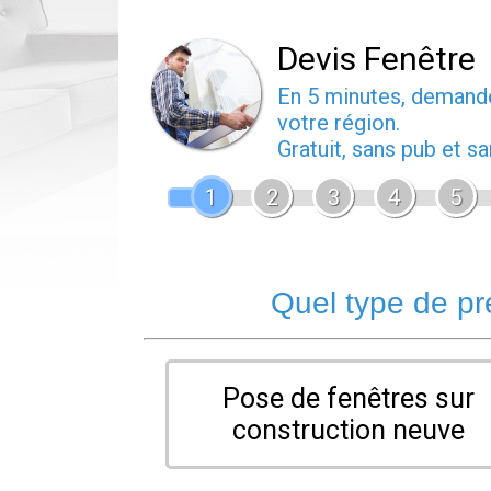
Devis Fenêtre
En 5 minutes, deman
votre région.
Gratuit, sans pub et 
1
2
3
4
5
Quel type de pr
Pose de fenêtres sur
construction neuve