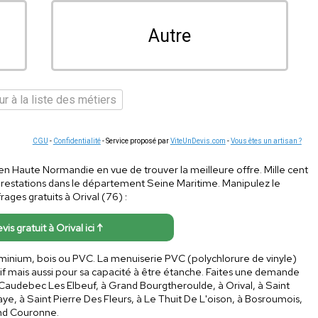
Autre
r à la liste des métiers
CGU
-
Confidentialité
- Service proposé par
ViteUnDevis.com
-
Vous êtes un artisan ?
s en Haute Normandie en vue de trouver la meilleure offre. Mille cent
prestations dans le département Seine Maritime. Manipulez le
ges gratuits à Orival (76) :
vis gratuit à Orival ici ↑
luminium, bois ou PVC. La menuiserie PVC (polychlorure de vinyle)
if mais aussi pour sa capacité à être étanche. Faites une demande
à Caudebec Les Elbeuf, à Grand Bourgtheroulde, à Orival, à Saint
ye, à Saint Pierre Des Fleurs, à Le Thuit De L'oison, à Bosroumois,
nd Couronne.