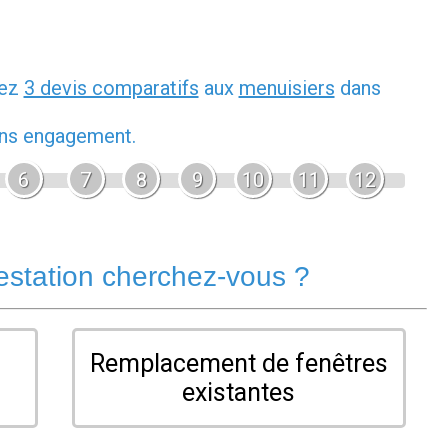
dez
3 devis comparatifs
aux
menuisiers
dans
sans engagement.
6
7
8
9
10
11
12
estation cherchez-vous ?
Remplacement de fenêtres
existantes