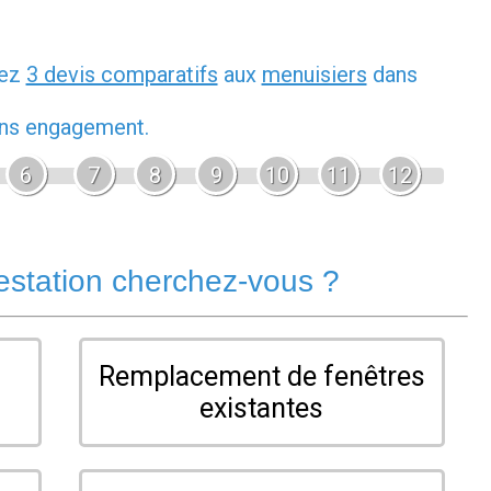
dez
3 devis comparatifs
aux
menuisiers
dans
sans engagement.
6
7
8
9
10
11
12
estation cherchez-vous ?
Remplacement de fenêtres
existantes