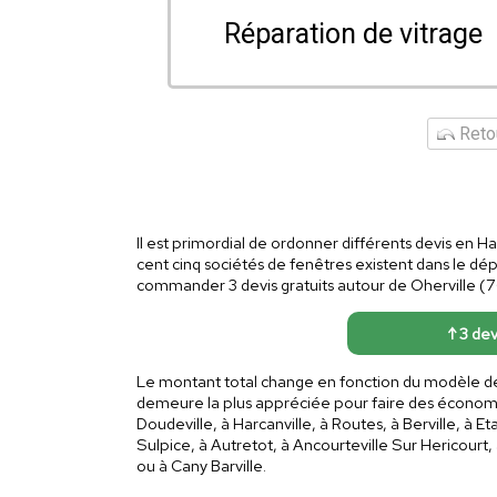
Réparation de vitrage
Retou
Il est primordial de ordonner différents devis en H
cent cinq sociétés de fenêtres existent dans le dé
commander 3 devis gratuits autour de Oherville (76
↑ 3 dev
Le montant total change en fonction du modèle de 
demeure la plus appréciée pour faire des économie
Doudeville, à Harcanville, à Routes, à Berville, à Et
Sulpice, à Autretot, à Ancourteville Sur Hericourt,
ou à Cany Barville.