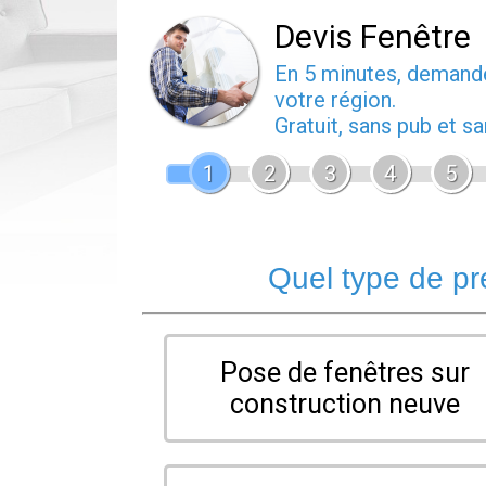
Devis Fenêtre
En 5 minutes, deman
votre région.
Gratuit, sans pub et 
1
2
3
4
5
Quel type de pr
Pose de fenêtres sur
construction neuve