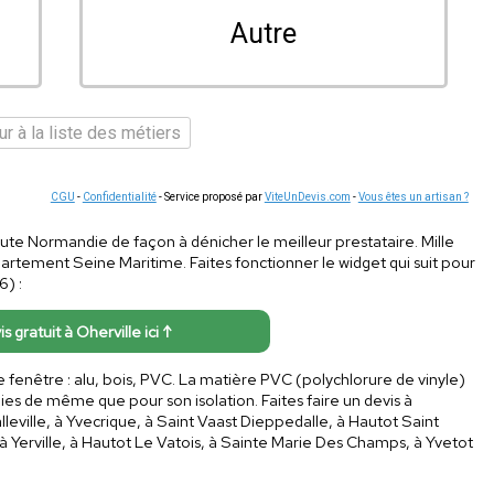
Autre
r à la liste des métiers
CGU
-
Confidentialité
- Service proposé par
ViteUnDevis.com
-
Vous êtes un artisan ?
aute Normandie de façon à dénicher le meilleur prestataire. Mille
partement Seine Maritime. Faites fonctionner le widget qui suit pour
) :
is gratuit à Oherville ici ↑
fenêtre : alu, bois, PVC. La matière PVC (polychlorure de vinyle)
s de même que pour son isolation. Faites faire un devis à
alleville, à Yvecrique, à Saint Vaast Dieppedalle, à Hautot Saint
 à Yerville, à Hautot Le Vatois, à Sainte Marie Des Champs, à Yvetot